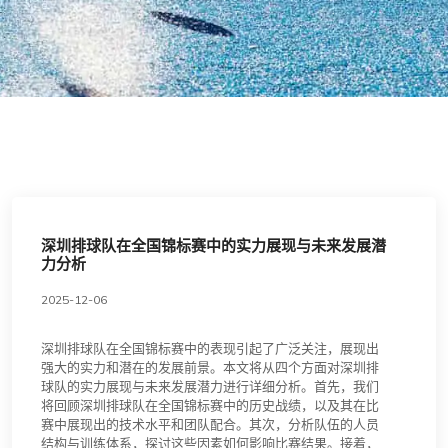
深圳排球队在全国锦标赛中的实力展现与未来发展潜
力分析
2025-12-06
深圳排球队在全国锦标赛中的表现引起了广泛关注，展现出
强大的实力和潜在的发展前景。本文将从四个方面对深圳排
球队的实力展现与未来发展潜力进行详细分析。首先，我们
将回顾深圳排球队在全国锦标赛中的历史战绩，以及其在比
赛中展现出的技术水平和团队配合。其次，分析队伍的人员
结构与训练体系，探讨这些因素如何影响比赛结果。接着，