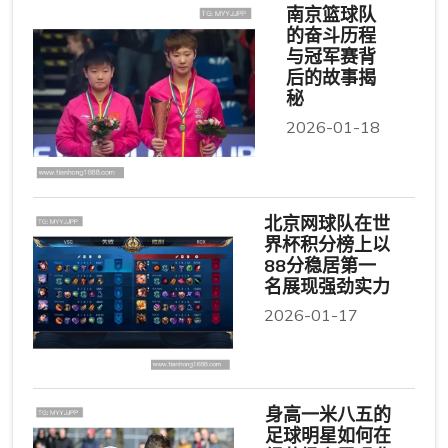
南京篮球队
的奋斗历程
与冠军赛背
后的故事揭
秘
2026-01-18
北京网球队在世
界杯积分榜上以
88分稳居第一
名展现强劲实力
2026-01-17
身高一米八五的
足球明星如何在