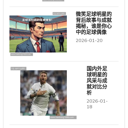
微笑足球明星的
背后故事与成就
揭秘，谁是你心
中的足球偶像
2026-01-20
国内外足
球明星的
风采与成
就对比分
析
2026-01-
18