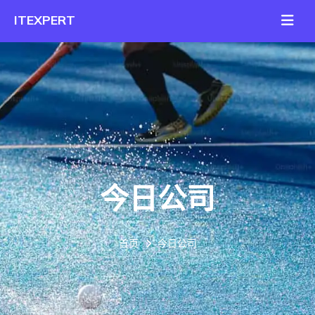
今日公司
首页
今日公司