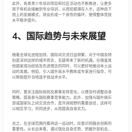
此外，各类青少年培训项目和社区活动也不断推进，让更多
孩子有机会接触到专业培训，从而挖掘潜在人才。这种自下
而上的发展模式，将会形成一个良性的循环，使得整体竞技
水平稳步提升。
4、国际趋势与未来展望
随着全球化进程加快，国际间交流日益频繁，对于中国及特
别是深圳这样的城市而言，无疑带来了新的机遇。在借鉴其
他国家成功经验及先进理念的同时，可以更好地推动本土运
动的发展。例如，引入国外高水平教练或专家进行指导，可
以帮助提升当地选手技战术水平。
同时，要关注国际规则及赛事安排变化，以便及时调整自身
策略，提高参与国际赛事竞争能力。此外，加强与国外俱乐
部或国家队之间交流合作，是开阔视野的重要途径，这样可
以相互学习，共同进步，从而提高自身实力。
总之，在全球范围内看待这一运动时，应意识到融合创新的
重要性。从长远来看，通过强化自身优势、把握外部机会，