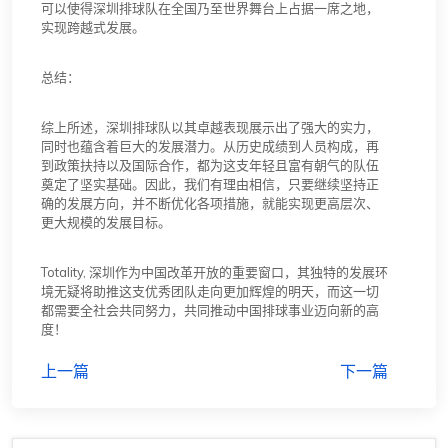
可以使得深圳排球队在全国乃至世界舞台上占据一席之地，
实现跨越式发展。
总结：
综上所述，深圳排球队以其卓越表现展示出了强大的实力，
同时也蕴含着巨大的发展潜力。从历史成绩到人员构成，再
到政策扶持以及国际合作，都为这支年轻且富有朝气的队伍
奠定了坚实基础。因此，我们有理由相信，只要继续坚持正
确的发展方向，并不断优化各项措施，就能实现更高层次、
更大规模的发展目标。
Totality, 深圳作为中国改革开放的重要窗口，其独特的发展环
境无疑将助推这支优秀团队走向更加辉煌的明天，而这一切
都需要全社会共同努力，共同推动中国排球事业迈向新的高
度！
上一篇
下一篇