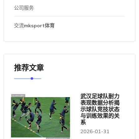
公司服务
交流
mksport体育
推荐文章
武汉足球队耐力
表现数据分析揭
示球队竞技状态
与训练效果的关
系
2026-01-31